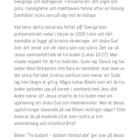
övergrepp och bedrägerier. Förövarna blir allt yngre och
polis, myndigheter och makthavare famlar efter en lösning.
Samhället tycks vara på väg mot en kollaps.
Vad beror detta moraliska förfall på? Sverige blev
protestantiskt redan i början av 1500-talet och vårt
samhälle är byggt på kristna värderingar, att älska Gud
över allt annat och vår nästa som oss själva. Det var så
Jesus sammanfattade de tio buden (Lukas 10:27). Man
visade respekt för de tio budorden, Guds lag. Denna lag har
sedan dess förkastats inte bara av samhället utan även av
det stora flertalet kristna samfund som menar att Guds
lag inte längre är giltig. Några tolkar Bibeln som att de tio
buden spikades upp på korset i samband med Jesu död.
Andra menar att Jesus ersatte de tio buden med sin
uppmaning att älska Gud och medmänniskor. Men är dessa
uppfattningar baserade på vad Bibeln verkligen säger? Eller
baseras de på enskilda citat som ryckts ur sitt
sammanhang och missförståtts?
Boken ”Tio budord – dubbelt förkastade” ger svar på dessa