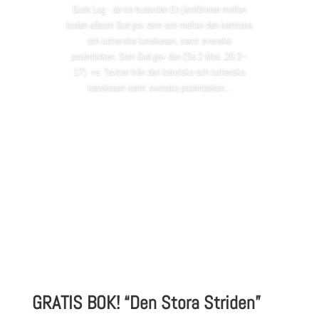
Guds Lag - de tio budorden En jämförelse mellan
buden såsom Gud gav dem och mellan den katolska
och lutherska katekesen, samt svenska
psalmboken. Som Gud gav den (Se 2 Mos. 20:3–
17) vs. Texten från den katolska och lutherska
katekesen samt svenska psalmboken...
Läs vidare
GRATIS BOK! “Den Stora Striden”