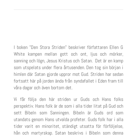
I boken ”Den Stora Striden” beskriver författaren Ellen G
White kampen mellan gott och ont, ljus och mörker,
sanning och l
ögn, Jesus Kristus och Satan. Det är en kamp
som utspelats under flera årtusenden. Den tog sin början i
himlen där Satan gjorde uppror mot Gud. Striden har sedan
fortsatt här på jorden ända från syndafallet i Eden fram till
våra dagar och även bortom det.
Vi får följa den här striden ur Guds och Hans folks
perspektiv. Hans folk är de som i alla tider litat på Gud och
sett Bibeln som Sanningen
. Bibeln
är
Guds ord som
utandats genom Hans ut
valda profeter. Guds folk har i alla
tider varit en minoritet, ständigt utsatta för förföljelse,
hån och martyrskap. Satan beskrivs i Bibeln som denna