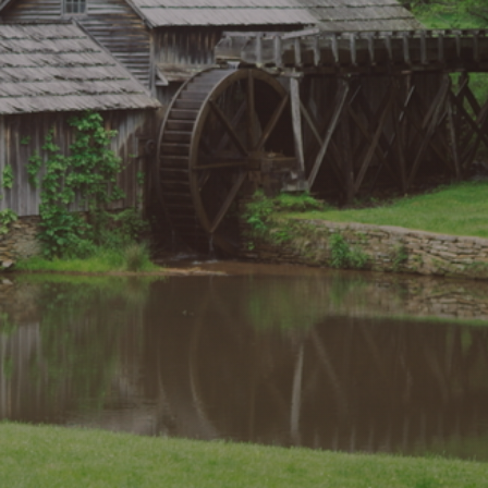
1. Varför är detta viktigt för dig?
2. Vad är Sabbaten?
3. Spelar det någon roll vilken dag vi firar
Sabbaten på?
4. Varifrån kommer helighållandet av söndagen som
vilodag?