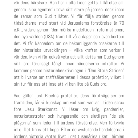
världens härskare. Han har i alla tider getts tillåtelse att
genom ’sina agenter’ utöva sitt styre på jor
den, dock inom
de ramar som Gud tillåter. Vi får följa striden genom
tidsåldrarna, med start vid Jerusalems förstörelse år 70
e.Kr., vidare genom ’den mörka medeltiden’, reformationen,
den nya världen (USA) fram till våra dagar och även bortom
det. Vi får
kännedom om
de bakomliggande orsakerna till
den historiska utvecklingen
– v
ilka krafter som verkar i
världen. Men vi får också veta att allt detta har Gud genom
sitt ord förutsagt lång
t
innan händelserna inträffar. Vi
kommer
genom historiebeskrivningen i ”Den Stora Striden”
att bli varse om träffsäkerheten i dessa profetior
,
vilket
i
sin tur
får oss att inse att vi kan lita på Guds ord.
Vad gäller just Bibelns profetior, dess
förutsägelser om
framtiden
,
få
r
vi kunskap om
vad
som väntar i tiden
strax
före
Jesu återkomst
. Vi läser om krig, pandemier
,
naturkatastrofer
och hungersnöd
och slutligen ”de sju
plågorna” som leder till
jordens förstörelse
.
Men förtvivla
inte. Det finns ett hopp.
Efter de avslutande händelserna i
jordens historia väntar livet
i det
tusenåriga riket i himlen