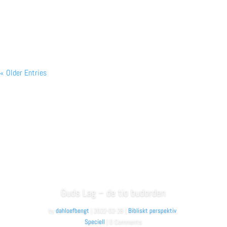
Eftersom slutstriden här på jorden främst kommer...
« Older Entries
Guds Lag – de tio budorden
by
dahloefbengt
|
2022-02-28
|
Bibliskt perspektiv
,
Speciell
| 0 Comments